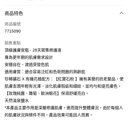
信用卡分期付款
3 期 0 利率 每期
NT$1,266
21家銀行
商品特色
6 期 0 利率 每期
NT$633
21家銀行
合作金庫商業銀行
第一商業銀行
商品編號
華南商業銀行
彰化商業銀行
合作金庫商業銀行
第一商業銀行
7715090
超商取貨付款
上海商業儲蓄銀行
台北富邦商業銀行
華南商業銀行
彰化商業銀行
國泰世華商業銀行
兆豐國際商業銀行
LINE Pay
上海商業儲蓄銀行
台北富邦商業銀行
銷售重點
臺灣中小企業銀行
台中商業銀行
國泰世華商業銀行
兆豐國際商業銀行
頂級護膚安瓶 - 28天密集修護液
匯豐（台灣）商業銀行
華泰商業銀行
Apple Pay
臺灣中小企業銀行
台中商業銀行
專為更年期的肌膚需求設計
聯邦商業銀行
遠東國際商業銀行
匯豐（台灣）商業銀行
華泰商業銀行
街口支付
元大商業銀行
永豐商業銀行
安穩自在，渡過突發危肌
聯邦商業銀行
遠東國際商業銀行
玉山商業銀行
星展（台灣）商業銀行
適用膚質：適合容易泛紅和色斑問題的熟齡肌
元大商業銀行
永豐商業銀行
悠遊付
台新國際商業銀行
中國信託商業銀行
玉山商業銀行
星展（台灣）商業銀行
珍稀礦石 X 有機花植配方：【紅寶石粉 】擁有美譽的抗老聖品，使
台灣樂天信用卡公司
台新國際商業銀行
中國信託商業銀行
Google Pay
肌膚澎潤年輕有光澤，淡化肌膚瑕疵和細紋，並均勻和提亮膚色。
台灣樂天信用卡公司
【玫瑰純露、雛菊、歐洲椴花】保濕舒緩亮白。
全盈+PAY
天然溫泉鹽水
大哥付你分期
*本產品主要作用是深層修護肌膚，進而提升整體膚況，由於每個人
相關說明
的肌膚狀況與條件不同，產品效果可能因人而異。
【大哥付你分期使用說明】
AFTEE先享後付
1.本服務由台灣大哥大提供，台灣大哥大用戶可立即使用無須另外申請。