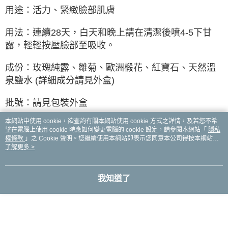
用途：活力、緊緻臉部肌膚
用法：連續28天，白天和晚上請在清潔後噴4-5下甘
露，輕輕按壓臉部至吸收。
成份：玫瑰純露、雛菊、歐洲椴花、紅寶石、天然溫
泉鹽水 (詳細成分請見外盒)
批號：請見包裝外盒
本網站中使用 cookie，欲查詢有關本網站使用 cookie 方式之詳情，及若您不希
保存期限：4年
望在電腦上使用 cookie 時應如何變更電腦的 cookie 設定，請參閱本網站「
隱私
權條款
」之 Cookie 聲明。您繼續使用本網站即表示您同意本公司得按本網站使
有效期間：請見中文標籤說明，開封後請儘速使用。
用條款之 Cookie 聲明使用 cookie。
了解更多 >
保存方式：請置放在陰涼乾燥處，並避免強光直射。
我知道了
注意事項：本產品不含防腐劑，請保持瓶口處乾燥。
使用後肌膚如有不適請停止使用並諮詢醫生。