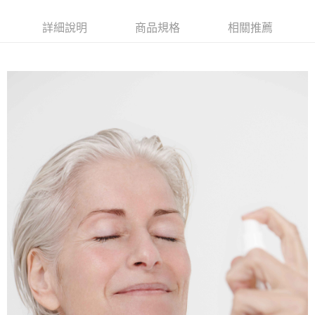
2.付款方式選擇「大哥付你分期」，訂單成立後會自動跳轉到大哥付的交易
相關說明
流程，驗證手機門號後，選擇欲分期的期數、繳款截止日，確認付款後即完
【關於「AFTEE先享後付」】
詳細說明
商品規格
相關推薦
成交易。
ATM付款
AFTEE先享後付是「在收到商品之後才付款」的支付方式。 讓您購物簡單
3.實際核准額度、可分期數及費用金額請依後續交易確認頁面所載為準。
便利好安心！
4.訂單成立30分鐘內，如未前往確認交易或遇審核未通過，訂單將自動取
１．簡單：不需註冊會員、不需綁卡、不需儲值。
運送方式
消。如遇「轉專審核」未通過狀況，表示未達大哥付你分期系統評分，恕無
２．便利：只要手機號碼，簡訊認證，即可結帳。
法說明評估內容。
３．安心：先確認商品／服務後，再付款。
899元超商取貨付款(全家)
【繳款方式說明】
1.分期款項不併入電信帳單，「大哥付你分期」於每月結算日後寄送繳費提
每筆NT$65，滿NT$899(含以上)免運費
【「AFTEE先享後付」結帳流程】
醒簡訊。
１．於結帳方式選擇「AFTEE先享後付」後，將跳轉至「AFTEE先享後付」
2.透過簡訊連結打開帳單後，可選擇「超商條碼／台灣大直營門市／銀行轉
全家取貨付款【優惠】
結帳頁面，進行簡訊認證並確認金額後，即可完成結帳。
帳／街口支付／iPASS MONEY」等通路繳費。
２．訂單成立數日內，您將收到繳費通知簡訊。
每筆NT$65，滿NT$899(含以上)免運費
３．收到繳費通知簡訊後14天內，點擊此簡訊中的連結，可透過四大超商／
【注意事項】
ATM／網路銀行／等多元方式進行付款，方視為交易完成。
899元付款後取貨(全家)
1.本服務係由「台灣大哥大股份有限公司」（以下簡稱本公司）所提供，讓
※ 請注意：結帳手續完成當下不需立刻繳費，但若您需要取消訂單，請聯絡
用戶於交易時，得透過本服務購買商品或服務，並由商店將買賣／分期付款
每筆NT$65，滿NT$899(含以上)免運費
購買商品的店家。未經商家同意取消之訂單仍視為有效，需透過AFTEE先享
買賣價金債權讓與本公司後，依約使用本公司帳單繳交帳款。
後付繳納相關費用。
2.基於同意付款使用「大哥付你分期」之契約關係目的，商店將以您的個人
付款後全家取貨【優惠】
※ 交易是否成功請以「AFTEE先享後付 」之結帳頁面顯示為準，若有關於
資料（包含姓名、電話或地址）提供予台灣大哥大進項蒐集、處理及利用，
是否繳費成功／繳費後需取消欲退款等相關疑問，請聯繫「AFTEE先享後付
每筆NT$65，滿NT$899(含以上)免運費
由本公司與您本人進行分期帳單所需資料之確認、核對及更正。
客戶支援中心」
https://netprotections.freshdesk.com/support/home
3.完整用戶服務條款，請詳閱以下連結：
https://oppay.tw/userRule
999元萊爾富取貨付款
【注意事項】
１．透過由恩沛科技股份有限公司提供之「AFTEE先享後付」服務完成之交
每筆NT$65，滿NT$999(含以上)免運費
易，需依本服務之必要範圍內提供個人資料，並將交易相關給付款項請求債
權轉讓予恩沛科技股份有限公司。
萊爾富取貨付款【優惠】