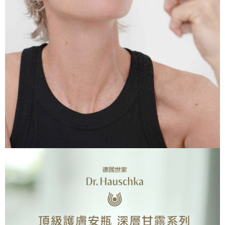
２．關於個人資料處理事宜，請瀏覽以下網址：
每筆NT$65，滿NT$999(含以上)免運費
https://aftee.tw/terms/#terms3
３．未成年的使用者請事先徵得法定代理人或監護人之同意方可使用
999元付款後取貨(萊爾富)
「AFTEE先享後付」，若未經同意申辦者引起之損失，本公司不負相關責
任。
每筆NT$65，滿NT$999(含以上)免運費
４．使用「AFTEE先享後付」時，將依據個別帳號之用戶狀況，依本公司即
時審查核予不同之上限額度；若仍有額度不足之情形，本公司將視審查結果
付款後萊爾富取貨【優惠】
請求用戶進行身份認證。
每筆NT$65，滿NT$999(含以上)免運費
５．嚴禁一人註冊多個帳號或使用他人資訊註冊。若發現惡意使用之情形，
恩沛科技股份有限公司將有權停止該用戶之使用額度並採取法律行動。
999元超商取貨付款(7-11)
每筆NT$65，滿NT$999(含以上)免運費
7-11取貨付款【優惠】
每筆NT$65，滿NT$999(含以上)免運費
999元付款後取貨(7-11)
每筆NT$65，滿NT$999(含以上)免運費
付款後7-11取貨【優惠】
每筆NT$65，滿NT$999(含以上)免運費
999元宅配免運