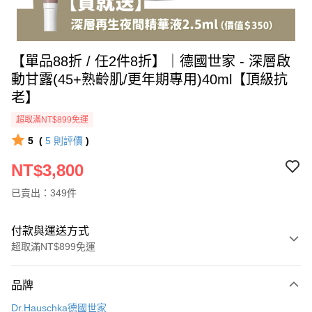
【單品88折 / 任2件8折】｜德國世家 - 深層啟
動甘露(45+熟齡肌/更年期專用)40ml【頂級抗
老】
超取滿NT$899免運
5
(
5
則評價
)
NT$3,800
已賣出：349件
付款與運送方式
超取滿NT$899免運
付款方式
品牌
信用卡一次付款
Dr.Hauschka德國世家