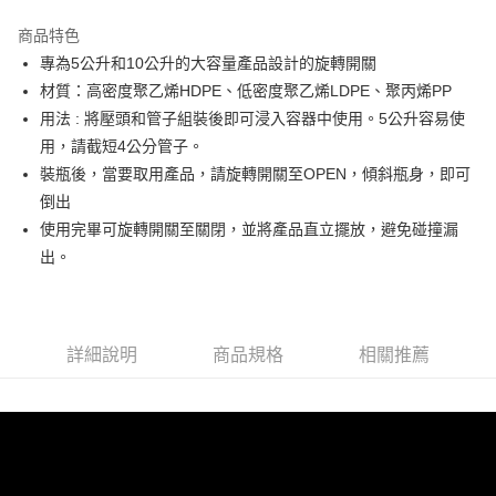
3 期 0 利率 每期
NT$54
21家銀行
商品特色
6 期 0 利率 每期
NT$27
21家銀行
合作金庫商業銀行
第一商業銀行
專為5公升和10公升的大容量產品設計的旋轉開關
華南商業銀行
彰化商業銀行
合作金庫商業銀行
第一商業銀行
超商取貨付款
材質：高密度聚乙烯HDPE、低密度聚乙烯LDPE、聚丙烯PP
上海商業儲蓄銀行
台北富邦商業銀行
華南商業銀行
彰化商業銀行
國泰世華商業銀行
兆豐國際商業銀行
用法 : 將壓頭和管子組裝後即可浸入容器中使用。5公升容易使
LINE Pay
上海商業儲蓄銀行
台北富邦商業銀行
臺灣中小企業銀行
台中商業銀行
用，請截短4公分管子。
國泰世華商業銀行
兆豐國際商業銀行
匯豐（台灣）商業銀行
華泰商業銀行
Apple Pay
臺灣中小企業銀行
台中商業銀行
裝瓶後，當要取用產品，請旋轉開關至OPEN，傾斜瓶身，即可
聯邦商業銀行
遠東國際商業銀行
匯豐（台灣）商業銀行
華泰商業銀行
倒出
街口支付
元大商業銀行
永豐商業銀行
聯邦商業銀行
遠東國際商業銀行
使用完畢可旋轉開關至關閉，並將產品直立擺放，避免碰撞漏
玉山商業銀行
星展（台灣）商業銀行
元大商業銀行
永豐商業銀行
悠遊付
出。
台新國際商業銀行
中國信託商業銀行
玉山商業銀行
星展（台灣）商業銀行
台灣樂天信用卡公司
台新國際商業銀行
中國信託商業銀行
Google Pay
台灣樂天信用卡公司
全盈+PAY
詳細說明
商品規格
相關推薦
大哥付你分期
相關說明
【大哥付你分期使用說明】
AFTEE先享後付
1.本服務由台灣大哥大提供，台灣大哥大用戶可立即使用無須另外申請。
2.付款方式選擇「大哥付你分期」，訂單成立後會自動跳轉到大哥付的交易
相關說明
流程，驗證手機門號後，選擇欲分期的期數、繳款截止日，確認付款後即完
【關於「AFTEE先享後付」】