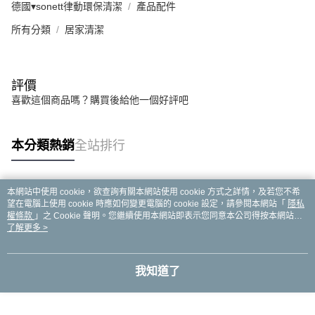
德國▾sonett律動環保清潔
產品配件
所有分類
居家清潔
評價
喜歡這個商品嗎？購買後給他一個好評吧
本分類熱銷
全站排行
本網站中使用 cookie，欲查詢有關本網站使用 cookie 方式之詳情，及若您不希
熱門標籤
望在電腦上使用 cookie 時應如何變更電腦的 cookie 設定，請參閱本網站「
隱私
權條款
」之 Cookie 聲明。您繼續使用本網站即表示您同意本公司得按本網站使
用條款之 Cookie 聲明使用 cookie。
了解更多 >
我知道了