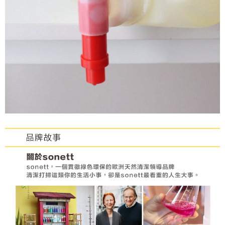
３．未成年的使用者請事先徵得法定代理人或監護人之同意方可使用
999元付款後取貨(萊爾富)
「AFTEE先享後付」，若未經同意申辦者引起之損失，本公司不負相關責
任。
每筆NT$65，滿NT$999(含以上)免運費
４．使用「AFTEE先享後付」時，將依據個別帳號之用戶狀況，依本公司即
時審查核予不同之上限額度；若仍有額度不足之情形，本公司將視審查結果
付款後萊爾富取貨【優惠】
請求用戶進行身份認證。
每筆NT$65，滿NT$999(含以上)免運費
５．嚴禁一人註冊多個帳號或使用他人資訊註冊。若發現惡意使用之情形，
恩沛科技股份有限公司將有權停止該用戶之使用額度並採取法律行動。
999元超商取貨付款(7-11)
每筆NT$65，滿NT$999(含以上)免運費
7-11取貨付款【優惠】
每筆NT$65，滿NT$999(含以上)免運費
999元付款後取貨(7-11)
每筆NT$65，滿NT$999(含以上)免運費
付款後7-11取貨【優惠】
每筆NT$65，滿NT$999(含以上)免運費
999元宅配免運
每筆NT$100，滿NT$999(含以上)免運費