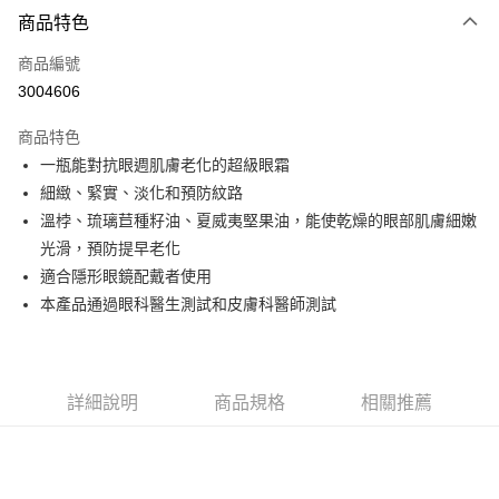
3 期 0 利率 每期
NT$883
21家銀行
商品特色
6 期 0 利率 每期
NT$441
21家銀行
合作金庫商業銀行
第一商業銀行
商品編號
華南商業銀行
彰化商業銀行
合作金庫商業銀行
第一商業銀行
3004606
超商取貨付款
上海商業儲蓄銀行
台北富邦商業銀行
華南商業銀行
彰化商業銀行
國泰世華商業銀行
兆豐國際商業銀行
LINE Pay
上海商業儲蓄銀行
台北富邦商業銀行
商品特色
臺灣中小企業銀行
台中商業銀行
國泰世華商業銀行
兆豐國際商業銀行
一瓶能對抗眼週肌膚老化的超級眼霜
匯豐（台灣）商業銀行
華泰商業銀行
Apple Pay
臺灣中小企業銀行
台中商業銀行
細緻、緊實、淡化和預防紋路
聯邦商業銀行
遠東國際商業銀行
匯豐（台灣）商業銀行
華泰商業銀行
街口支付
元大商業銀行
永豐商業銀行
溫桲、琉璃苣種籽油、夏威夷堅果油，能使乾燥的眼部肌膚細嫩
聯邦商業銀行
遠東國際商業銀行
玉山商業銀行
星展（台灣）商業銀行
光滑，預防提早老化
元大商業銀行
永豐商業銀行
悠遊付
台新國際商業銀行
中國信託商業銀行
玉山商業銀行
星展（台灣）商業銀行
適合隱形眼鏡配戴者使用
台灣樂天信用卡公司
台新國際商業銀行
中國信託商業銀行
Google Pay
本產品通過眼科醫生測試和皮膚科醫師測試
台灣樂天信用卡公司
全盈+PAY
大哥付你分期
詳細說明
商品規格
相關推薦
相關說明
【大哥付你分期使用說明】
AFTEE先享後付
1.本服務由台灣大哥大提供，台灣大哥大用戶可立即使用無須另外申請。
2.付款方式選擇「大哥付你分期」，訂單成立後會自動跳轉到大哥付的交易
相關說明
流程，驗證手機門號後，選擇欲分期的期數、繳款截止日，確認付款後即完