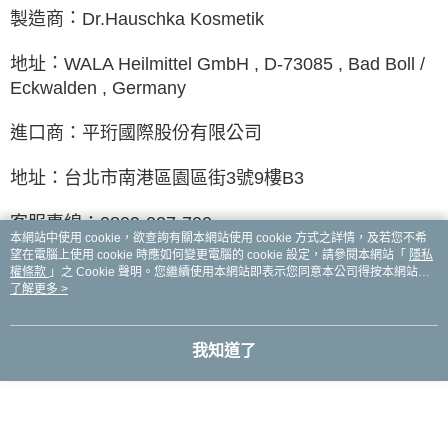
：
製造商
Dr.Hauschka Kosmetik
：
地址
WALA Heilmittel GmbH , D-73085 , Bad Boll /
Eckwalden , Germany
：
進口商
平珩國際股份有限公司
地址：台北市南港區園區街3號9樓B3
客服專線：0809-027-700
本網站中使用 cookie，欲查詢有關本網站使用 cookie 方式之詳情，及若您不希
望在電腦上使用 cookie 時應如何變更電腦的 cookie 設定，請參閱本網站「
隱私
權條款
」之 Cookie 聲明。您繼續使用本網站即表示您同意本公司得按本網站使
顯示電腦版詳細說明
用條款之 Cookie 聲明使用 cookie。
了解更多 >
我知道了
商品規格
容量
30ml
適用膚質
乾性、敏感性肌膚