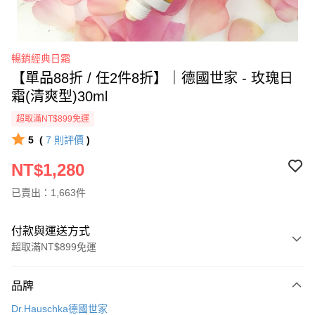
暢銷經典日霜
【單品88折 / 任2件8折】｜德國世家 - 玫瑰日
霜(清爽型)30ml
超取滿NT$899免運
5
(
7
則評價
)
NT$1,280
已賣出：1,663件
付款與運送方式
超取滿NT$899免運
付款方式
品牌
信用卡一次付款
Dr.Hauschka德國世家