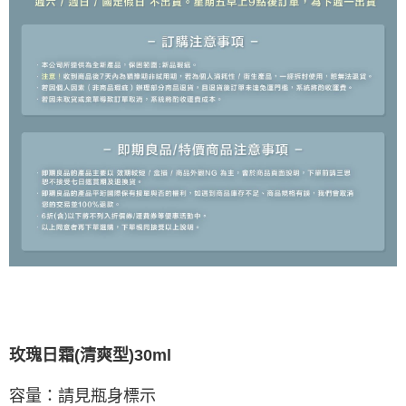
玫瑰日霜(清爽型)30ml
容量：請見瓶身標示