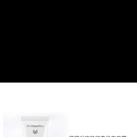
2.付款方式選擇「大哥付你分期」，訂單成立後會自動跳轉到大哥付的交易
相關說明
流程，驗證手機門號後，選擇欲分期的期數、繳款截止日，確認付款後即完
【關於「AFTEE先享後付」】
成交易。
ATM付款
AFTEE先享後付是「在收到商品之後才付款」的支付方式。 讓您購物簡單
3.實際核准額度、可分期數及費用金額請依後續交易確認頁面所載為準。
便利好安心！
4.訂單成立30分鐘內，如未前往確認交易或遇審核未通過，訂單將自動取
１．簡單：不需註冊會員、不需綁卡、不需儲值。
運送方式
消。如遇「轉專審核」未通過狀況，表示未達大哥付你分期系統評分，恕無
２．便利：只要手機號碼，簡訊認證，即可結帳。
法說明評估內容。
３．安心：先確認商品／服務後，再付款。
899元超商取貨付款(全家)
【繳款方式說明】
1.分期款項不併入電信帳單，「大哥付你分期」於每月結算日後寄送繳費提
每筆NT$65，滿NT$899(含以上)免運費
【「AFTEE先享後付」結帳流程】
醒簡訊。
１．於結帳方式選擇「AFTEE先享後付」後，將跳轉至「AFTEE先享後付」
2.透過簡訊連結打開帳單後，可選擇「超商條碼／台灣大直營門市／銀行轉
全家取貨付款【優惠】
結帳頁面，進行簡訊認證並確認金額後，即可完成結帳。
帳／街口支付／iPASS MONEY」等通路繳費。
２．訂單成立數日內，您將收到繳費通知簡訊。
每筆NT$65，滿NT$899(含以上)免運費
３．收到繳費通知簡訊後14天內，點擊此簡訊中的連結，可透過四大超商／
【注意事項】
ATM／網路銀行／等多元方式進行付款，方視為交易完成。
899元付款後取貨(全家)
1.本服務係由「台灣大哥大股份有限公司」（以下簡稱本公司）所提供，讓
※ 請注意：結帳手續完成當下不需立刻繳費，但若您需要取消訂單，請聯絡
用戶於交易時，得透過本服務購買商品或服務，並由商店將買賣／分期付款
每筆NT$65，滿NT$899(含以上)免運費
購買商品的店家。未經商家同意取消之訂單仍視為有效，需透過AFTEE先享
買賣價金債權讓與本公司後，依約使用本公司帳單繳交帳款。
後付繳納相關費用。
2.基於同意付款使用「大哥付你分期」之契約關係目的，商店將以您的個人
付款後全家取貨【優惠】
※ 交易是否成功請以「AFTEE先享後付 」之結帳頁面顯示為準，若有關於
資料（包含姓名、電話或地址）提供予台灣大哥大進項蒐集、處理及利用，
是否繳費成功／繳費後需取消欲退款等相關疑問，請聯繫「AFTEE先享後付
每筆NT$65，滿NT$899(含以上)免運費
由本公司與您本人進行分期帳單所需資料之確認、核對及更正。
客戶支援中心」
https://netprotections.freshdesk.com/support/home
3.完整用戶服務條款，請詳閱以下連結：
https://oppay.tw/userRule
999元萊爾富取貨付款
【注意事項】
１．透過由恩沛科技股份有限公司提供之「AFTEE先享後付」服務完成之交
每筆NT$65，滿NT$999(含以上)免運費
易，需依本服務之必要範圍內提供個人資料，並將交易相關給付款項請求債
權轉讓予恩沛科技股份有限公司。
萊爾富取貨付款【優惠】