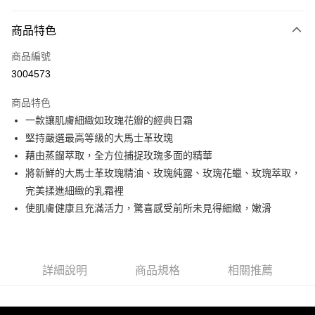
信用卡分期付款
3 期 0 利率 每期
NT$426
21家銀行
商品特色
6 期 0 利率 每期
NT$213
21家銀行
合作金庫商業銀行
第一商業銀行
商品編號
華南商業銀行
彰化商業銀行
合作金庫商業銀行
第一商業銀行
3004573
超商取貨付款
上海商業儲蓄銀行
台北富邦商業銀行
華南商業銀行
彰化商業銀行
國泰世華商業銀行
兆豐國際商業銀行
LINE Pay
上海商業儲蓄銀行
台北富邦商業銀行
商品特色
臺灣中小企業銀行
台中商業銀行
國泰世華商業銀行
兆豐國際商業銀行
一款讓肌膚細緻如玫瑰花瓣的經典日霜
匯豐（台灣）商業銀行
華泰商業銀行
Apple Pay
臺灣中小企業銀行
台中商業銀行
堅持嚴選最高等級的大馬士革玫瑰
聯邦商業銀行
遠東國際商業銀行
匯豐（台灣）商業銀行
華泰商業銀行
街口支付
元大商業銀行
永豐商業銀行
藉由蒸餾萃取，全方位捕捉玫瑰多面的精華
聯邦商業銀行
遠東國際商業銀行
玉山商業銀行
星展（台灣）商業銀行
將新鮮的大馬士革玫瑰精油、玫瑰純露、玫瑰花蠟、玫瑰萃取，
元大商業銀行
永豐商業銀行
悠遊付
台新國際商業銀行
中國信託商業銀行
玉山商業銀行
星展（台灣）商業銀行
完美揉進細緻的乳霜裡
台灣樂天信用卡公司
台新國際商業銀行
中國信託商業銀行
Google Pay
使肌膚健康且充滿活力，驚喜感受前所未見得細緻，嫩滑
台灣樂天信用卡公司
全盈+PAY
大哥付你分期
詳細說明
商品規格
相關推薦
相關說明
【大哥付你分期使用說明】
AFTEE先享後付
1.本服務由台灣大哥大提供，台灣大哥大用戶可立即使用無須另外申請。