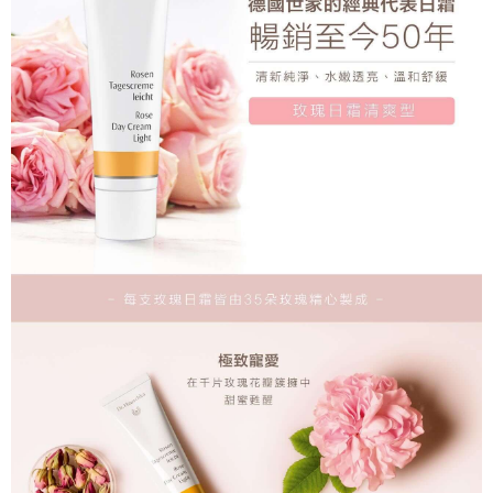
２．關於個人資料處理事宜，請瀏覽以下網址：
每筆NT$65，滿NT$999(含以上)免運費
https://aftee.tw/terms/#terms3
３．未成年的使用者請事先徵得法定代理人或監護人之同意方可使用
999元付款後取貨(萊爾富)
「AFTEE先享後付」，若未經同意申辦者引起之損失，本公司不負相關責
任。
每筆NT$65，滿NT$999(含以上)免運費
４．使用「AFTEE先享後付」時，將依據個別帳號之用戶狀況，依本公司即
時審查核予不同之上限額度；若仍有額度不足之情形，本公司將視審查結果
付款後萊爾富取貨【優惠】
請求用戶進行身份認證。
每筆NT$65，滿NT$999(含以上)免運費
５．嚴禁一人註冊多個帳號或使用他人資訊註冊。若發現惡意使用之情形，
恩沛科技股份有限公司將有權停止該用戶之使用額度並採取法律行動。
999元超商取貨付款(7-11)
每筆NT$65，滿NT$999(含以上)免運費
7-11取貨付款【優惠】
每筆NT$65，滿NT$999(含以上)免運費
999元付款後取貨(7-11)
每筆NT$65，滿NT$999(含以上)免運費
付款後7-11取貨【優惠】
每筆NT$65，滿NT$999(含以上)免運費
999元宅配免運