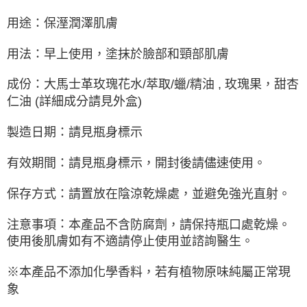
用途：保溼潤澤肌膚
用法：早上使用，塗抹於臉部和頸部肌膚
成份：大馬士革玫瑰花水/萃取/蠟/精油 , 玫瑰果，甜杏
仁油 (詳細成分請見外盒)
：
製造日期
請見瓶身標示
：
有效期間
請見瓶身標示，開封後請儘速使用。
：
保存方式
請置放在陰涼乾燥處，並避免強光直射。
：
注意事項
本產品不含防腐劑，請保持瓶口處乾燥。
使用後肌膚如有不適請停止使用並諮詢醫生。
※本產品不添加化學香料，若有植物原味純屬正常現
象