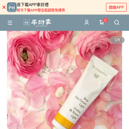
首下載APP拿好禮
開啟APP
首次下載APP贈全館超取免運券
0
1
/
9