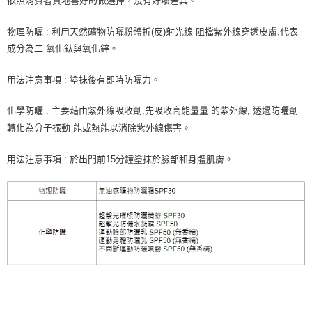
依照消費者質地喜好的做選擇，沒有好壞差異。
物理防曬
:
利用天然礦物防曬粉體折
(
反
)
射光線
阻擋紫外線穿透皮膚
,
代表
成分為二
氧化鈦與氧化鋅。
用法注意事項
:
塗抹後有即時防曬力。
化學防曬
:
主要藉由紫外線吸收劑
,
先吸收高能量量
的紫外線
,
透過防曬劑
轉化為分子振動
能或熱能以消除紫外線傷害。
用法注意事項
:
於出門前
15
分鐘塗抹於臉部和身體肌膚。