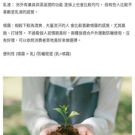
乳液：
另外有兼具保濕滋潤的功能
塗抹上也會比較均勻，
但有些人比較不
喜歡塗乳液的感覺。
噴霧：相較下較為清爽
,
大量流汗的人
會比較喜歡噴霧的感覺，尤其路
跑、打球等。
不過看個人習慣跟喜好，兩種皆適合戶外運動防曬使用，沒
有好壞，可以依照消費者質地喜好來做選擇。
便利性
(
噴霧
>
乳
) /
防曬密度
(
乳
>
噴霧
)