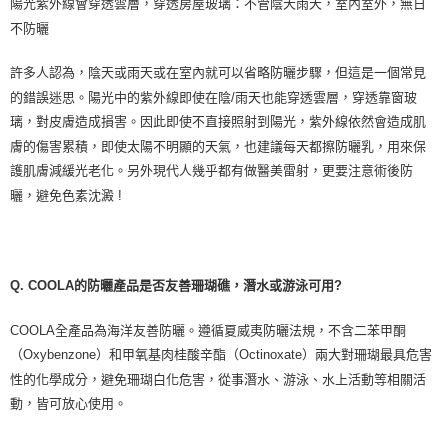
陽光紫外線會穿透雲層，穿透房屋玻璃：不管陰天雨天，室內室外，無日
不防曬
許多人認為，陰天或雨天或在室內就可以省略防曬步驟，但這是一個常見
的錯誤迷思。陽光中的紫外線即使在陰
/
雨天也能穿透雲層，穿透靠窗玻
璃，對皮膚造成損害。因此即使不直接照射到陽光，紫外線依然會造成肌
膚的傷害累積，即使太陽不明顯的天氣，也建議每天都擦防曬乳，用來保
護肌膚減緩光老化。另外現代人幾乎都有做醫美雷射，更要注意術後防
曬，避免色素沈澱
!
Q. COOLA
的防曬產品是否友善珊瑚礁，潛水或游泳可用
?
COOLA
全產品為海洋友善防曬。遵循夏威夷防曬法規，不含二苯甲酮
（
Oxybenzone
）和甲氧基肉桂酸辛酯（
Octinoxate
）兩大對珊瑚最具危害
性的化學成分，避免珊瑚白化危害，從事潛水、游泳、水上活動等相關活
動，皆可放心使用。