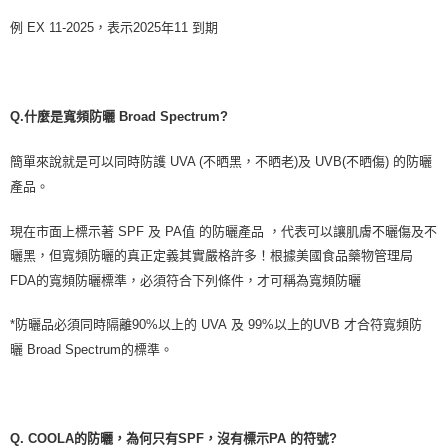
例
EX 11-2025
，表示
2025
年
11
到期
Q.
什麼是寬頻防曬
Broad Spectrum?
簡單來說就是可以同時防護
UVA (
不晒黑，不晒老
)
及
UVB(
不晒傷
)
的防曬
產品。
現在市面上標示著
SPF
及
PA
值
的防曬產品
，代表可以讓肌膚不曬傷及不
曬黑，但寬頻防曬的真正定義其實嚴格許多！根據美國食品藥物管理局
FDA
的寬頻防曬標準，必須符合下列條件，才可稱為寬頻防曬
*
防曬品必須同時隔離
90%
以上的
UVA
及
99%
以上的
UVB
才合符寬頻防
曬
Broad Spectrum
的標準。
Q.
COOLA的防曬，為何只有
SPF
，沒有標示
PA
的符號
?