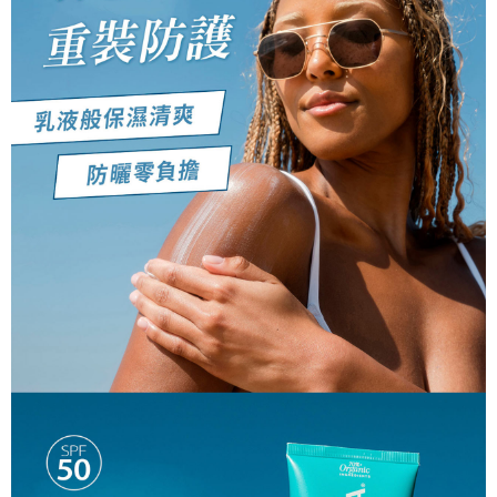
３．未成年的使用者請事先徵得法定代理人或監護人之同意方可使用
999元付款後取貨(萊爾富)
「AFTEE先享後付」，若未經同意申辦者引起之損失，本公司不負相關責
任。
每筆NT$65，滿NT$999(含以上)免運費
４．使用「AFTEE先享後付」時，將依據個別帳號之用戶狀況，依本公司即
時審查核予不同之上限額度；若仍有額度不足之情形，本公司將視審查結果
付款後萊爾富取貨【優惠】
請求用戶進行身份認證。
每筆NT$65，滿NT$999(含以上)免運費
５．嚴禁一人註冊多個帳號或使用他人資訊註冊。若發現惡意使用之情形，
恩沛科技股份有限公司將有權停止該用戶之使用額度並採取法律行動。
999元超商取貨付款(7-11)
每筆NT$65，滿NT$999(含以上)免運費
7-11取貨付款【優惠】
每筆NT$65，滿NT$999(含以上)免運費
999元付款後取貨(7-11)
每筆NT$65，滿NT$999(含以上)免運費
付款後7-11取貨【優惠】
每筆NT$65，滿NT$999(含以上)免運費
999元宅配免運
每筆NT$100，滿NT$999(含以上)免運費