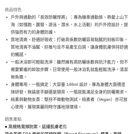
3 期 0 利率 每期
NT$326
21家銀行
商品特色
6 期 0 利率 每期
NT$163
21家銀行
合作金庫商業銀行
第一商業銀行
戶外與通勤的「長效防曬悍將」：專為機車通勤族、熱愛上山下
華南商業銀行
彰化商業銀行
合作金庫商業銀行
第一商業銀行
超商取貨付款
海（如慢跑、露營、游泳、潛水、水上活動）的戶外控設計，提
上海商業儲蓄銀行
台北富邦商業銀行
華南商業銀行
彰化商業銀行
國泰世華商業銀行
兆豐國際商業銀行
供強而有力的身體防護。
LINE Pay
上海商業儲蓄銀行
台北富邦商業銀行
臺灣中小企業銀行
台中商業銀行
質地清爽，舒適好吸收：打破高係數防曬容易黏膩的刻板印象，
國泰世華商業銀行
兆豐國際商業銀行
匯豐（台灣）商業銀行
華泰商業銀行
Apple Pay
臺灣中小企業銀行
台中商業銀行
質地清爽不油膩、好推勻且不易產生白屑，讓身體肌膚保持舒適
聯邦商業銀行
遠東國際商業銀行
匯豐（台灣）商業銀行
華泰商業銀行
的觸感。
街口支付
元大商業銀行
永豐商業銀行
聯邦商業銀行
遠東國際商業銀行
一般沐浴即可輕鬆洗淨：雖然擁有高防曬係數與抗汗能力，但不
玉山商業銀行
星展（台灣）商業銀行
元大商業銀行
永豐商業銀行
悠遊付
需要繁複的卸妝步驟，日常使用一般沐浴乳就能輕鬆洗淨，清潔
台新國際商業銀行
中國信託商業銀行
玉山商業銀行
星展（台灣）商業銀行
台灣樂天信用卡公司
無負擔。
台新國際商業銀行
中國信託商業銀行
Google Pay
身體專用，一瓶搞定：大容量 148ml 設計，專為身體大面積塗
台灣樂天信用卡公司
全盈+PAY
抹研發，無論是手腳還是頸背，一瓶就能滿足全身的防曬需求。
純素與動物友善：堅持不做動物測試，純素者（Vegan）亦可放
大哥付你分期
心使用，展現美麗同時守護地球環境。
相關說明
【大哥付你分期使用說明】
AFTEE先享後付
銷售重點
1.本服務由台灣大哥大提供，台灣大哥大用戶可立即使用無須另外申請。
2.付款方式選擇「大哥付你分期」，訂單成立後會自動跳轉到大哥付的交易
相關說明
● 高規格寬頻防禦，延緩肌膚老化
流程，驗證手機門號後，選擇欲分期的期數、繳款截止日，確認付款後即完
【關於「AFTEE先享後付」】