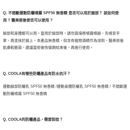
Q.
不間斷運動防曬噴霧
SPF50
無香精
是否可以用於臉部？
該如何使
用
?
醫美術後使否可以使用
?
臉部和身體都可以用。當用於臉部時，請勿直接將噴霧噴臉，先噴至手
掌，再塗抹於臉上。本產品無香精，但含有植物酒精作為溶劑，醫美術後
肌膚較脆弱，建議當術後恢復期結束後，再進行使用。
Q. COOLA
有哪些防曬產品有防水抗汗？
運動臉部防曬乳
SPF50
無香精
/
運動身體防曬乳
SPF50
無香精
/
不間斷運
動防曬噴霧
SPF50
無香精
Q. COOLA
的防曬產品，需要卸妝？