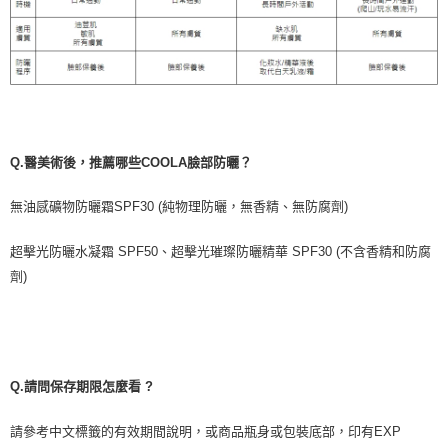
Q.
醫美術後，推薦哪些
COOLA
臉部防曬？
無油感礦物防曬霜
SPF30 (
純物理防曬，無香精、無防腐劑
)
超擊光防曬水凝霜
SPF50
、超擊光璀璨防曬精華
SPF30 (
不含香精和防腐
劑
)
Q.
請問保存期限怎麼看
?
請參考中文標籤的有效期間說明，或商品瓶身或包裝底部，印有
EXP