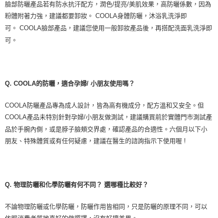
臉部防曬產品若有防水抗汗配方，潤色
/
提亮
/
美肌效果，高防曬係數，因為
粉體附著力強，建議都要卸妝。
COOLA
身體防曬，沐浴乳洗淨即
可。
COOLA
臉部產品，建議您使用一般卸妝產品後，再搭配洗面乳洗淨即
可。
Q. COOLA
的防曬，適合孕婦
/
小朋友使用嗎？
COOLA
防曬產品專為成人設計，皆為高有機成分，配方溫和又安全。但
COOLA
產品未特別針對孕婦
/
小朋友做測試，建議購買前於實體門市測試產
品於手腕內側，或是脖子臉頰交界處，確認產品的合適性。六個月以下小
朋友、特殊體質或有任何疑慮，建議在醫生的諮詢指示下使用喔
!
Q.
物理防曬和化學防曬有何不同？
選哪種比較好？
不論物理防曬或化學防曬，防曬作用皆相同，只是防曬的原理不同，可以