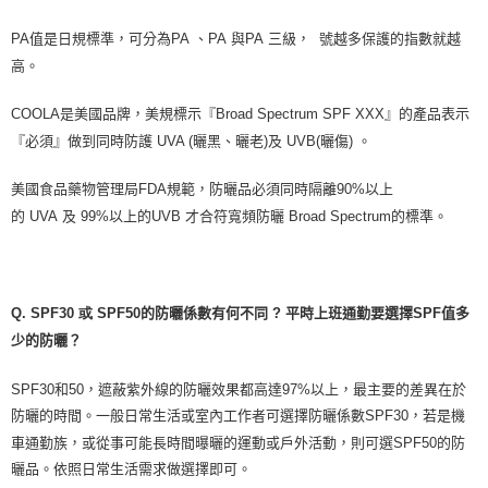
PA
值是日規標準，可分為
PA
、
PA
與
PA
三級，
號越多保護的指數就越
高。
COOLA
是美國品牌，美規標示『
Broad Spectrum SPF XXX
』的產品表示
『必須』做到同時防護
UVA (
曬黑、曬老
)
及
UVB(
曬傷
)
。
美國食品藥物管理局
FDA
規範，防曬品必須同時隔離
90%
以上
的
UVA
及
99%
以上的
UVB
才合符寬頻防曬
Broad Spectrum
的標準。
Q. SPF30 或 SPF50
的防曬係數有何不同
?
平時上班通勤要選擇
SPF
值多
少的防曬？
SPF30
和
50
，遮蔽紫外線的防曬效果都高達
97%
以上，最主要的差異在於
防曬的時間。一般日常生活或室內工作者可選擇防曬係數
SPF30
，若是機
車通勤族，或從事可能長時間曝曬的運動或戶外活動，則可選
SPF50
的防
曬品。依照日常生活需求做選擇即可。