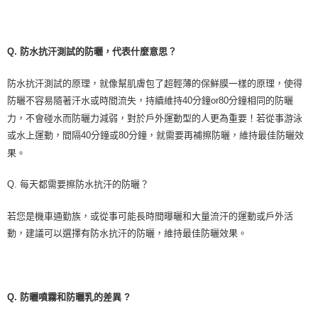
Q.
防水抗汗測試的防曬，代表什麼意思？
防水抗汗測試的原理，就像幫肌膚包了超輕薄的保鮮膜一樣的原理，使得
防曬不容易隨著汗水或時間流失，持續維持
40
分鐘
or80
分鐘相同的防曬
力，不會碰水而防曬力減弱，對於戶外運動型的人更為重要！若從事游泳
或水上運動，間隔
40
分鐘或
80
分鐘，就需要再補擦防曬，維持最佳防曬效
果。
Q.
每天都需要擦防水抗汗的防曬？
若您是機車通勤族，或從事可能長時間曝曬和大量流汗的運動或戶外活
動，建議可以選擇有防水抗汗的防曬，維持最佳防曬效果。
Q.
防曬噴霧和防曬乳的差異
?