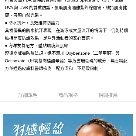
符合美國 FDA 嚴格的寬頻防曬（Broad Spectrum）標準，兼顧
成交易。
ATM付款
AFTEE先享後付是「在收到商品之後才付款」的支付方式。 讓您購物簡單
UVA 與 UVB 的雙重防護，幫助肌膚隔離紫外線傷害，維持肌膚健
3.實際核准額度、可分期數及費用金額請依後續交易確認頁面所載為準。
便利好安心！
4.訂單成立30分鐘內，如未前往確認交易或遇審核未通過，訂單將自動取
康、展現自然光采。
１．簡單：不需註冊會員、不需綁卡、不需儲值。
運送方式
消。如遇「轉專審核」未通過狀況，表示未達大哥付你分期系統評分，恕無
２．便利：只要手機號碼，簡訊認證，即可結帳。
● 防水抗汗，長效維持防護力
法說明評估內容。
３．安心：先確認商品／服務後，再付款。
899元超商取貨付款(全家)
【繳款方式說明】
具備優異的防水抗汗表現，在游泳或大量流汗的情況下，仍能持續
1.分期款項不併入電信帳單，「大哥付你分期」於每月結算日後寄送繳費提
每筆NT$65，滿NT$899(含以上)免運費
【「AFTEE先享後付」結帳流程】
維持高度防護效果，是戶外活動者的安心首選。
醒簡訊。
１．於結帳方式選擇「AFTEE先享後付」後，將跳轉至「AFTEE先享後付」
● 海洋友善配方，體貼環境與肌膚
2.透過簡訊連結打開帳單後，可選擇「超商條碼／台灣大直營門市／銀行轉
全家取貨付款【優惠】
結帳頁面，進行簡訊認證並確認金額後，即可完成結帳。
帳／街口支付／iPASS MONEY」等通路繳費。
遵循夏威夷防曬法規，絕不添加 Oxybenzone（二苯甲酮）與
２．訂單成立數日內，您將收到繳費通知簡訊。
每筆NT$65，滿NT$899(含以上)免運費
３．收到繳費通知簡訊後14天內，點擊此簡訊中的連結，可透過四大超商／
Octinoxate（甲氧基肉桂酸辛酯）等危害珊瑚礁的成分。無香精配
【注意事項】
ATM／網路銀行／等多元方式進行付款，方視為交易完成。
899元付款後取貨(全家)
1.本服務係由「台灣大哥大股份有限公司」（以下簡稱本公司）所提供，讓
方並通過皮膚科醫師檢測，配方溫和，不易致粉刺。
※ 請注意：結帳手續完成當下不需立刻繳費，但若您需要取消訂單，請聯絡
用戶於交易時，得透過本服務購買商品或服務，並由商店將買賣／分期付款
每筆NT$65，滿NT$899(含以上)免運費
購買商品的店家。未經商家同意取消之訂單仍視為有效，需透過AFTEE先享
買賣價金債權讓與本公司後，依約使用本公司帳單繳交帳款。
後付繳納相關費用。
2.基於同意付款使用「大哥付你分期」之契約關係目的，商店將以您的個人
付款後全家取貨【優惠】
※ 交易是否成功請以「AFTEE先享後付 」之結帳頁面顯示為準，若有關於
資料（包含姓名、電話或地址）提供予台灣大哥大進項蒐集、處理及利用，
是否繳費成功／繳費後需取消欲退款等相關疑問，請聯繫「AFTEE先享後付
每筆NT$65，滿NT$899(含以上)免運費
詳細說明
商品規格
相關推薦
由本公司與您本人進行分期帳單所需資料之確認、核對及更正。
客戶支援中心」
https://netprotections.freshdesk.com/support/home
3.完整用戶服務條款，請詳閱以下連結：
https://oppay.tw/userRule
999元萊爾富取貨付款
【注意事項】
１．透過由恩沛科技股份有限公司提供之「AFTEE先享後付」服務完成之交
每筆NT$65，滿NT$999(含以上)免運費
易，需依本服務之必要範圍內提供個人資料，並將交易相關給付款項請求債
權轉讓予恩沛科技股份有限公司。
萊爾富取貨付款【優惠】
２．關於個人資料處理事宜，請瀏覽以下網址：
每筆NT$65，滿NT$999(含以上)免運費
https://aftee.tw/terms/#terms3