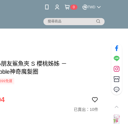
0
TWD
朋友鯊魚夾 S 櫻桃姊姊 －
ibobble神奇魔髮圈
899免運
04
已賣出：10件