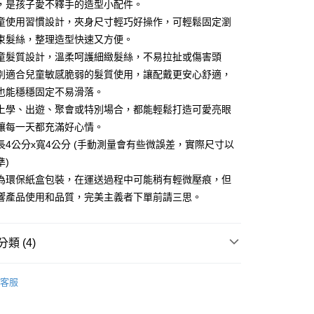
小企業銀行
台中商業銀行
，是孩子愛不釋手的造型小配件。
業銀行
遠東國際商業銀行
台灣）商業銀行
華泰商業銀行
童使用習慣設計，夾身尺寸輕巧好操作，可輕鬆固定瀏
業銀行
永豐商業銀行
業銀行
遠東國際商業銀行
束髮絲，整理造型快速又方便。
業銀行
星展（台灣）商業銀行
業銀行
永豐商業銀行
際商業銀行
中國信託商業銀行
童髮質設計，溫柔呵護細緻髮絲，不易拉扯或傷害頭
業銀行
星展（台灣）商業銀行
天信用卡公司
別適合兒童敏感脆弱的髮質使用，讓配戴更安心舒適，
際商業銀行
中國信託商業銀行
y
天信用卡公司
也能穩穩固定不易滑落。
上學、出遊、聚會或特別場合，都能輕鬆打造可愛亮眼
讓每一天都充滿好心情。
分期
長4公分x寬4公分 (手動測量會有些微誤差，實際尺寸以
你分期使用說明】
準)
享後付
由台灣大哥大提供，台灣大哥大用戶可立即使用無須另外申請。
為環保紙盒包裝，在運送過程中可能稍有輕微壓痕，但
式選擇「大哥付你分期」，訂單成立後會自動跳轉到大哥付的交易
證手機門號後，選擇欲分期的期數、繳款截止日，確認付款後即
響產品使用和品質，完美主義者下單前請三思。
FTEE先享後付」】
。
先享後付是「在收到商品之後才付款」的支付方式。 讓您購物簡單
准額度、可分期數及費用金額請依後續交易確認頁面所載為準。
心！
立30分鐘內，如未前往確認交易或遇審核未通過，訂單將自動取
：不需註冊會員、不需綁卡、不需儲值。
類 (4)
「轉專審核」未通過狀況，表示未達大哥付你分期系統評分，恕
：只要手機號碼，簡訊認證，即可結帳。
評估內容。
：先確認商品／服務後，再付款。
sibobble神奇魔髮圈
小朋友系列
式說明】
商取貨付款(全家)
客服
項不併入電信帳單，「大哥付你分期」於每月結算日後寄送繳費提
EE先享後付」結帳流程】
sibobble神奇魔髮圈
魔髮鯊魚夾/神奇魔髮夾
5，滿NT$899(含以上)免運費
方式選擇「AFTEE先享後付」後，將跳轉至「AFTEE先享後
訊連結打開帳單後，可選擇「超商條碼／台灣大直營門市／銀行轉
頁面，進行簡訊認證並確認金額後，即可完成結帳。