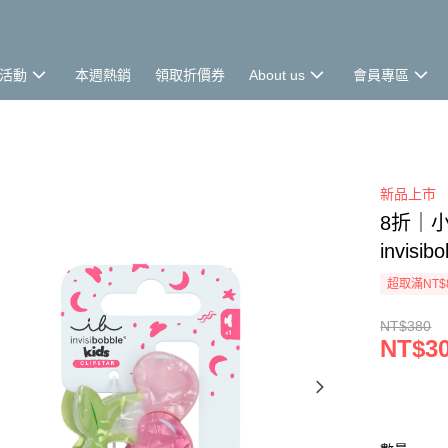
活動
本週熱銷
領取折價券
About us
會員專區
新品上市
8折｜小
invis
超取滿NT$
NT$380
NT$3