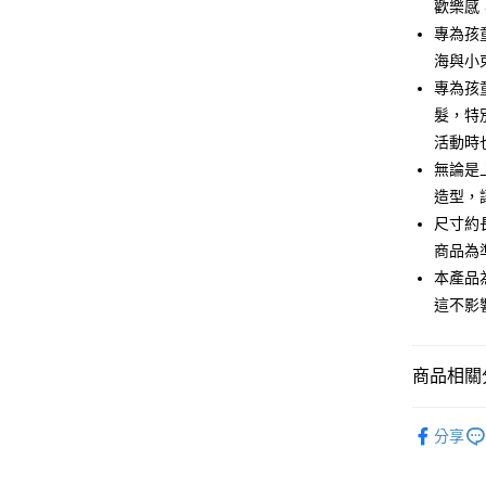
臺灣中
歡樂感
聯邦商
匯豐（
專為孩
街口支付
元大商
聯邦商
海與小
玉山商
元大商
悠遊付
台新國
專為孩
玉山商
台灣樂
髮，特
台新國
Google Pa
台灣樂
活動時
全盈+PAY
無論是
造型，
大哥付你
相關說明
尺寸約
【大哥付
商品為
AFTEE先
1.本服務
本產品
2.付款方
相關說明
流程，驗
這不影
【關於「A
ATM付款
完成交易
AFTEE
3.實際核
便利好安
4.訂單成
１．簡單
商品相關分
消。如遇
２．便利
運送方式
無法說明
３．安心
德國▾invi
【繳款方
899元超
分享
1.分期款
【「AFT
德國▾invi
醒簡訊。
每筆NT$6
１．於結帳
2.透過簡
付」結帳