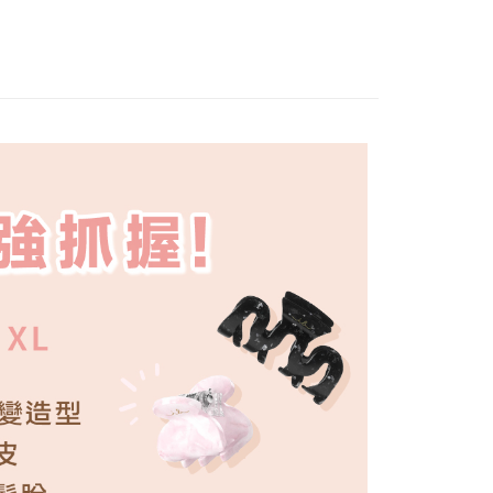
sibobble神奇魔髮圈
－新品上市
付／iPASS MONEY」等通路繳費。
付款【優惠】
成立數日內，您將收到繳費通知簡訊。
費通知簡訊後14天內，點擊此簡訊中的連結，可透過四大超商
髮飾配件
5，滿NT$899(含以上)免運費
項】
網路銀行／等多元方式進行付款，方視為交易完成。
係由「台灣大哥大股份有限公司」（以下簡稱本公司）所提供，讓
：結帳手續完成當下不需立刻繳費，但若您需要取消訂單，請聯
後取貨(全家)
易時，得透過本服務購買商品或服務，並由商店將買賣／分期付
的店家。未經商家同意取消之訂單仍視為有效，需透過AFTEE
金債權讓與本公司後，依約使用本公司帳單繳交帳款。
繳納相關費用。
5，滿NT$899(含以上)免運費
意付款使用「大哥付你分期」之契約關係目的，商店將以您的個人
否成功請以「AFTEE先享後付 」之結帳頁面顯示為準，若有關於
含姓名、電話或地址）提供予台灣大哥大進項蒐集、處理及利
功／繳費後需取消欲退款等相關疑問，請聯繫「AFTEE先享後
家取貨【優惠】
公司與您本人進行分期帳單所需資料之確認、核對及更正。
援中心」
https://netprotections.freshdesk.com/support/home
5，滿NT$899(含以上)免運費
戶服務條款，請詳閱以下連結：
https://oppay.tw/userRule
項】
爾富取貨付款
恩沛科技股份有限公司提供之「AFTEE先享後付」服務完成之
依本服務之必要範圍內提供個人資料，並將交易相關給付款項請
5，滿NT$999(含以上)免運費
讓予恩沛科技股份有限公司。
個人資料處理事宜，請瀏覽以下網址：
貨付款【優惠】
ee.tw/terms/#terms3
5，滿NT$999(含以上)免運費
年的使用者請事先徵得法定代理人或監護人之同意方可使用
E先享後付」，若未經同意申辦者引起之損失，本公司不負相關責
款後取貨(萊爾富)
AFTEE先享後付」時，將依據個別帳號之用戶狀況，依本公司
5，滿NT$999(含以上)免運費
核予不同之上限額度；若仍有額度不足之情形，本公司將視審查
用戶進行身份認證。
爾富取貨【優惠】
一人註冊多個帳號或使用他人資訊註冊。若發現惡意使用之情
5，滿NT$999(含以上)免運費
科技股份有限公司將有權停止該用戶之使用額度並採取法律行