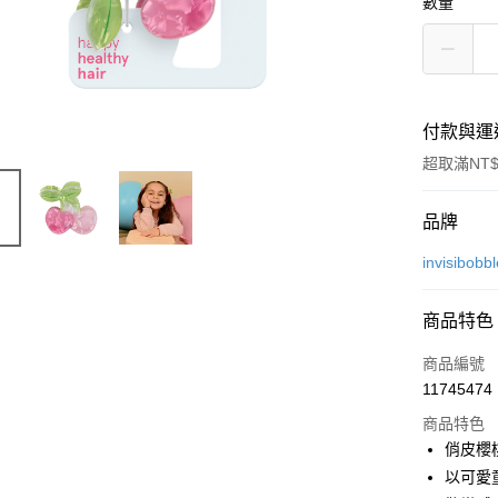
數量
付款與運
超取滿NT$
付款方式
品牌
信用卡一
invisib
信用卡分
商品特色
3 期 
商品編號
6 期 
合作金
11745474
華南商
合作金
超商取貨
上海商
商品特色
華南商
國泰世
俏皮櫻
LINE Pay
上海商
臺灣中
以可愛
國泰世
匯豐（
Apple Pay