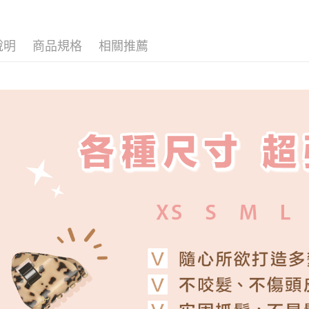
德國▾invi
帳／街口支
全家取貨
２．訂單
３．收到繳
所有分類
每筆NT$6
【注意事
／ATM／
說明
商品規格
相關推薦
1.本服務
※ 請注意
899元付款
用戶於交
絡購買商品
款買賣價
先享後付
每筆NT$6
2.基於同
※ 交易是
資料（包
是否繳費成
付款後全
用，由本
付客戶支
每筆NT$6
3.完整用
【注意事
999元萊
１．透過由
交易，需
每筆NT$6
求債權轉
２．關於
萊爾富取
https://aft
每筆NT$6
３．未成
「AFTE
999元付
任。
４．使用「
每筆NT$6
即時審查
結果請求
付款後萊
５．嚴禁
每筆NT$6
形，恩沛
動。