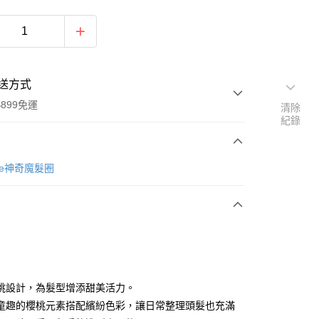
送方式
899免運
清除
紀錄
次付款
obble神奇魔髮圈
期付款
0 利率 每期
NT$101
21家銀行
0 利率 每期
NT$50
21家銀行
庫商業銀行
第一商業銀行
業銀行
彰化商業銀行
庫商業銀行
第一商業銀行
付款
業儲蓄銀行
台北富邦商業銀行
業銀行
彰化商業銀行
華商業銀行
兆豐國際商業銀行
桃設計，為髮型增添甜美活力。
業儲蓄銀行
台北富邦商業銀行
小企業銀行
台中商業銀行
童趣的櫻桃元素搭配繽紛色彩，讓日常整理頭髮也充滿
華商業銀行
兆豐國際商業銀行
台灣）商業銀行
華泰商業銀行