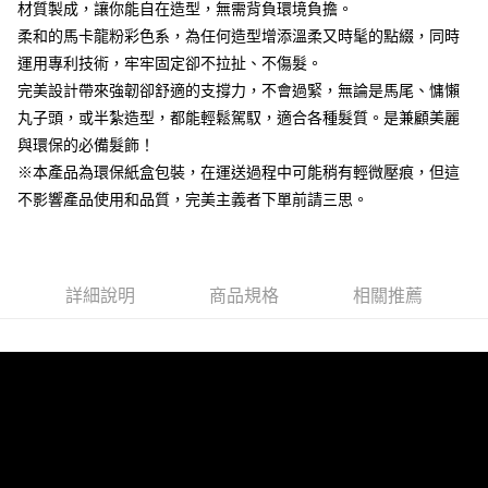
材質製成，讓你能自在造型，無需背負環境負擔。
流程，驗證手機門號後，選擇欲分期的期數、繳款截止日，確認付款後即完
【關於「AFTEE先享後付」】
成交易。
柔和的馬卡龍粉彩色系，為任何造型增添溫柔又時髦的點綴，同時
ATM付款
AFTEE先享後付是「在收到商品之後才付款」的支付方式。 讓您購物簡單
3.實際核准額度、可分期數及費用金額請依後續交易確認頁面所載為準。
便利好安心！
運用專利技術，牢牢固定卻不拉扯、不傷髮。
4.訂單成立30分鐘內，如未前往確認交易或遇審核未通過，訂單將自動取
１．簡單：不需註冊會員、不需綁卡、不需儲值。
完美設計帶來強韌卻舒適的支撐力，不會過緊，無論是馬尾、慵懶
運送方式
消。如遇「轉專審核」未通過狀況，表示未達大哥付你分期系統評分，恕無
２．便利：只要手機號碼，簡訊認證，即可結帳。
法說明評估內容。
丸子頭，或半紮造型，都能輕鬆駕馭，適合各種髮質。是兼顧美麗
３．安心：先確認商品／服務後，再付款。
899元超商取貨付款(全家)
【繳款方式說明】
與環保的必備髮飾！
1.分期款項不併入電信帳單，「大哥付你分期」於每月結算日後寄送繳費提
每筆NT$65，滿NT$899(含以上)免運費
【「AFTEE先享後付」結帳流程】
醒簡訊。
※本產品為環保紙盒包裝，在運送過程中可能稍有輕微壓痕，但這
１．於結帳方式選擇「AFTEE先享後付」後，將跳轉至「AFTEE先享後付」
2.透過簡訊連結打開帳單後，可選擇「超商條碼／台灣大直營門市／銀行轉
全家取貨付款【優惠】
不影響產品使用和品質，完美主義者下單前請三思。
結帳頁面，進行簡訊認證並確認金額後，即可完成結帳。
帳／街口支付／iPASS MONEY」等通路繳費。
２．訂單成立數日內，您將收到繳費通知簡訊。
每筆NT$65，滿NT$899(含以上)免運費
３．收到繳費通知簡訊後14天內，點擊此簡訊中的連結，可透過四大超商／
【注意事項】
ATM／網路銀行／等多元方式進行付款，方視為交易完成。
899元付款後取貨(全家)
1.本服務係由「台灣大哥大股份有限公司」（以下簡稱本公司）所提供，讓
※ 請注意：結帳手續完成當下不需立刻繳費，但若您需要取消訂單，請聯絡
用戶於交易時，得透過本服務購買商品或服務，並由商店將買賣／分期付款
詳細說明
商品規格
相關推薦
每筆NT$65，滿NT$899(含以上)免運費
購買商品的店家。未經商家同意取消之訂單仍視為有效，需透過AFTEE先享
買賣價金債權讓與本公司後，依約使用本公司帳單繳交帳款。
後付繳納相關費用。
2.基於同意付款使用「大哥付你分期」之契約關係目的，商店將以您的個人
付款後全家取貨【優惠】
※ 交易是否成功請以「AFTEE先享後付 」之結帳頁面顯示為準，若有關於
資料（包含姓名、電話或地址）提供予台灣大哥大進項蒐集、處理及利用，
是否繳費成功／繳費後需取消欲退款等相關疑問，請聯繫「AFTEE先享後付
每筆NT$65，滿NT$899(含以上)免運費
由本公司與您本人進行分期帳單所需資料之確認、核對及更正。
客戶支援中心」
https://netprotections.freshdesk.com/support/home
3.完整用戶服務條款，請詳閱以下連結：
https://oppay.tw/userRule
999元萊爾富取貨付款
【注意事項】
１．透過由恩沛科技股份有限公司提供之「AFTEE先享後付」服務完成之交
每筆NT$65，滿NT$999(含以上)免運費
易，需依本服務之必要範圍內提供個人資料，並將交易相關給付款項請求債
權轉讓予恩沛科技股份有限公司。
萊爾富取貨付款【優惠】