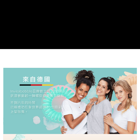
２．關於個人資料處理事宜，請瀏覽以下網址：
每筆NT$65，滿NT$999(含以上)免運費
https://aftee.tw/terms/#terms3
３．未成年的使用者請事先徵得法定代理人或監護人之同意方可使用
999元付款後取貨(萊爾富)
「AFTEE先享後付」，若未經同意申辦者引起之損失，本公司不負相關責
任。
每筆NT$65，滿NT$999(含以上)免運費
４．使用「AFTEE先享後付」時，將依據個別帳號之用戶狀況，依本公司即
時審查核予不同之上限額度；若仍有額度不足之情形，本公司將視審查結果
付款後萊爾富取貨【優惠】
請求用戶進行身份認證。
每筆NT$65，滿NT$999(含以上)免運費
５．嚴禁一人註冊多個帳號或使用他人資訊註冊。若發現惡意使用之情形，
恩沛科技股份有限公司將有權停止該用戶之使用額度並採取法律行動。
999元超商取貨付款(7-11)
每筆NT$65，滿NT$999(含以上)免運費
7-11取貨付款【優惠】
每筆NT$65，滿NT$999(含以上)免運費
999元付款後取貨(7-11)
每筆NT$65，滿NT$999(含以上)免運費
付款後7-11取貨【優惠】
每筆NT$65，滿NT$999(含以上)免運費
999元宅配免運