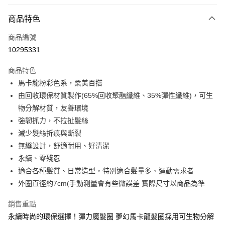
信用卡分期付款
3 期 0 利率 每期
NT$66
21家銀行
商品特色
6 期 0 利率 每期
NT$33
21家銀行
合作金庫商業銀行
第一商業銀行
商品編號
華南商業銀行
彰化商業銀行
合作金庫商業銀行
第一商業銀行
10295331
超商取貨付款
上海商業儲蓄銀行
台北富邦商業銀行
華南商業銀行
彰化商業銀行
國泰世華商業銀行
兆豐國際商業銀行
LINE Pay
上海商業儲蓄銀行
台北富邦商業銀行
商品特色
臺灣中小企業銀行
台中商業銀行
國泰世華商業銀行
兆豐國際商業銀行
馬卡龍粉彩色系，柔美百搭
匯豐（台灣）商業銀行
華泰商業銀行
Apple Pay
臺灣中小企業銀行
台中商業銀行
由回收環保材質製作(65%回收聚酯纖維、35%彈性纖維)，可生
聯邦商業銀行
遠東國際商業銀行
匯豐（台灣）商業銀行
華泰商業銀行
街口支付
元大商業銀行
永豐商業銀行
物分解材質，友善環境
聯邦商業銀行
遠東國際商業銀行
玉山商業銀行
星展（台灣）商業銀行
強韌抓力，不拉扯髮絲
元大商業銀行
永豐商業銀行
悠遊付
台新國際商業銀行
中國信託商業銀行
玉山商業銀行
星展（台灣）商業銀行
減少髮絲折痕與斷裂
台灣樂天信用卡公司
台新國際商業銀行
中國信託商業銀行
Google Pay
無縫設計，舒適耐用、好清潔
台灣樂天信用卡公司
永續、零殘忍
全盈+PAY
適合各種髮質、日常造型，特別適合髮量多、運動需求者
大哥付你分期
外圈直徑約7cm(手動測量會有些微誤差 實際尺寸以商品為準
相關說明
銷售重點
【大哥付你分期使用說明】
AFTEE先享後付
1.本服務由台灣大哥大提供，台灣大哥大用戶可立即使用無須另外申請。
永續時尚的環保選擇！彈力魔髮圈 夢幻馬卡龍髮圈採用可生物分解
2.付款方式選擇「大哥付你分期」，訂單成立後會自動跳轉到大哥付的交易
相關說明