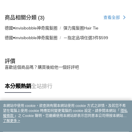
商品相關分類 (3)
查看全部
德國▾invisibobble神奇魔髮圈
彈力魔髮圈Hair Tie
德國▾invisibobble神奇魔髮圈
－指定品項任選3件$599
評價
喜歡這個商品嗎？購買後給他一個好評吧
本分類熱銷
全站排行
本網站中使用 cookie，欲查詢有關本網站使用 cookie 方式之詳情，及若您不希
熱門標籤
望在電腦上使用 cookie 時應如何變更電腦的 cookie 設定，請參閱本網站「
隱私
權條款
」之 Cookie 聲明。您繼續使用本網站即表示您同意本公司得按本網站使
用條款之 Cookie 聲明使用 cookie。
了解更多 >