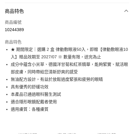
信用卡分期付款
3 期 0 利率 每期
NT$1,200
21家銀行
商品特色
6 期 0 利率 每期
NT$600
21家銀行
合作金庫商業銀行
第一商業銀行
商品編號
華南商業銀行
彰化商業銀行
合作金庫商業銀行
第一商業銀行
10244389
超商取貨付款
上海商業儲蓄銀行
台北富邦商業銀行
華南商業銀行
彰化商業銀行
國泰世華商業銀行
兆豐國際商業銀行
LINE Pay
上海商業儲蓄銀行
台北富邦商業銀行
商品特色
臺灣中小企業銀行
台中商業銀行
國泰世華商業銀行
兆豐國際商業銀行
★ 期間限定｜選購 2 盒 律動敷眼液50入，即贈【律動敷眼液10
匯豐（台灣）商業銀行
華泰商業銀行
Apple Pay
臺灣中小企業銀行
台中商業銀行
入】贈品效期至 2027/07 ※ 數量有限，送完為止
聯邦商業銀行
遠東國際商業銀行
匯豐（台灣）商業銀行
華泰商業銀行
街口支付
元大商業銀行
永豐商業銀行
成分中蘊含小米草、德國洋甘菊和紅茶精華，能夠緊實、賦活眼
聯邦商業銀行
遠東國際商業銀行
玉山商業銀行
星展（台灣）商業銀行
部皮膚，同時帶給您清新舒爽的感受
元大商業銀行
永豐商業銀行
悠遊付
台新國際商業銀行
中國信託商業銀行
玉山商業銀行
星展（台灣）商業銀行
無油配方設計，有益於放鬆過度緊張和疲勞的眼睛
台灣樂天信用卡公司
台新國際商業銀行
中國信託商業銀行
Google Pay
具有優秀的舒緩功效
台灣樂天信用卡公司
本產品已通過眼科醫生測試
全盈+PAY
適合隱形眼鏡配戴者使用
大哥付你分期
適用膚質：各種膚質
相關說明
【大哥付你分期使用說明】
AFTEE先享後付
1.本服務由台灣大哥大提供，台灣大哥大用戶可立即使用無須另外申請。
2.付款方式選擇「大哥付你分期」，訂單成立後會自動跳轉到大哥付的交易
相關說明