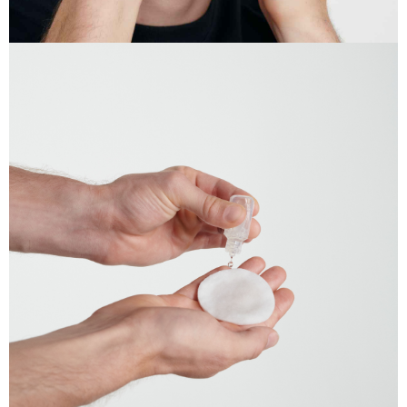
２．關於個人資料處理事宜，請瀏覽以下網址：
每筆NT$65，滿NT$999(含以上)免運費
https://aftee.tw/terms/#terms3
３．未成年的使用者請事先徵得法定代理人或監護人之同意方可使用
999元付款後取貨(萊爾富)
「AFTEE先享後付」，若未經同意申辦者引起之損失，本公司不負相關責
任。
每筆NT$65，滿NT$999(含以上)免運費
４．使用「AFTEE先享後付」時，將依據個別帳號之用戶狀況，依本公司即
時審查核予不同之上限額度；若仍有額度不足之情形，本公司將視審查結果
付款後萊爾富取貨【優惠】
請求用戶進行身份認證。
每筆NT$65，滿NT$999(含以上)免運費
５．嚴禁一人註冊多個帳號或使用他人資訊註冊。若發現惡意使用之情形，
恩沛科技股份有限公司將有權停止該用戶之使用額度並採取法律行動。
999元超商取貨付款(7-11)
每筆NT$65，滿NT$999(含以上)免運費
7-11取貨付款【優惠】
每筆NT$65，滿NT$999(含以上)免運費
999元付款後取貨(7-11)
每筆NT$65，滿NT$999(含以上)免運費
付款後7-11取貨【優惠】
每筆NT$65，滿NT$999(含以上)免運費
999元宅配免運